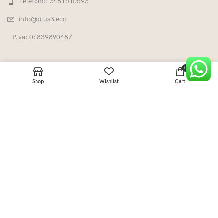
Telefono: 3481510593
info@plus3.eco
P.iva: 06839890487
0
Shop
Wishlist
Cart
LINK UTILI
CATEGORIE
+Three°°°
2022 Fatto da
INNOVA ADV
.