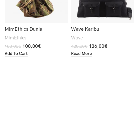
MimEthics Dunia
Wave Karibu
MimEthics
Wave
100,00
€
126,00
€
180,00
€
420,00
€
Add To Cart
Read More