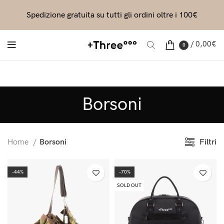
Spedizione gratuita su tutti gli ordini oltre i 100€
/
0,00
€
0
Borsoni
Filtri
Home
Borsoni
-44%
-70%
SOLD OUT