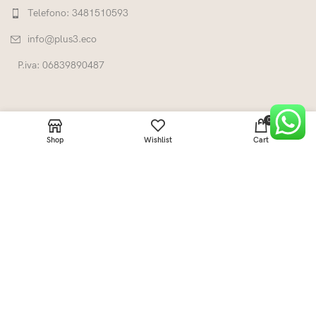
Telefono: 3481510593
info@plus3.eco
P.iva: 06839890487
0
Shop
Wishlist
Cart
LINK UTILI
CATEGORIE
+Three°°°
2022 Fatto da
INNOVA ADV
.