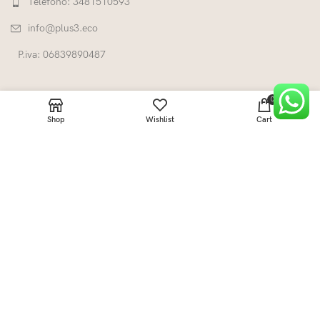
Telefono: 3481510593
info@plus3.eco
P.iva: 06839890487
0
Shop
Wishlist
Cart
LINK UTILI
CATEGORIE
+Three°°°
2022 Fatto da
INNOVA ADV
.