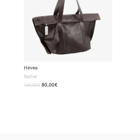
Hevea
Native
80,00
€
160,00
€
Read More