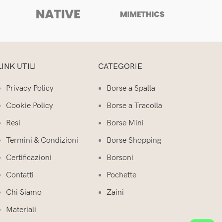
A
LINK UTILI
CATEGORIE
Privacy Policy
Borse a Spalla
Cookie Policy
Borse a Tracolla
Resi
Borse Mini
Termini & Condizioni
Borse Shopping
Certificazioni
Borsoni
Contatti
Pochette
Chi Siamo
Zaini
Materiali