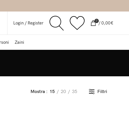
0
Login / Register
/
0,00
€
rsoni
Zaini
Filtri
Mostra
15
20
35