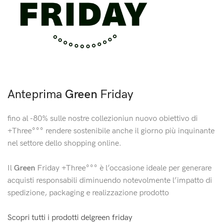
Anteprima
Green
Friday
fino al -80% sulle nostre collezioniun nuovo obiettivo di
+Three°°° rendere sostenibile anche il giorno più inquinante
nel settore dello shopping online.
Il
Green
Friday +Three°°° è l’occasione ideale per generare
acquisti responsabili diminuendo notevolmente l’impatto di
spedizione, packaging e realizzazione prodotto
Scopri tutti i prodotti delgreen friday