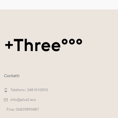
Contatti
Telefono: 3481510593
info@plus3.eco
P.iva: 06839890487