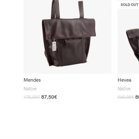
SOLD OUT
Mendes
Hevea
Native
Native
87,50
€
8
175,00
€
160,00
€
Add To Cart
Read More