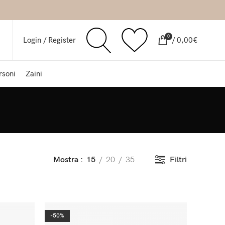
0
Login / Register
/
0,00
€
rsoni
Zaini
Filtri
Mostra
15
20
35
-50%