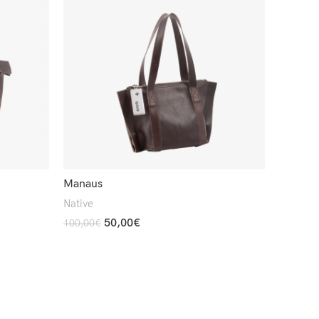
Manaus
Native
50,00
€
100,00
€
Add To Cart