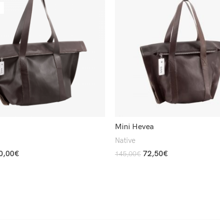
Mini Hevea
Native
0,00
€
72,50
€
145,00
€
Add To Cart