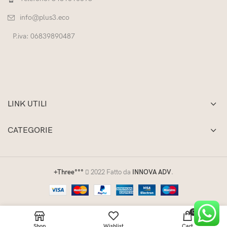
info@plus3.eco
P.iva: 06839890487
LINK UTILI
CATEGORIE
+Three°°°
2022 Fatto da
INNOVA ADV
.
0
Shop
Wishlist
Cart