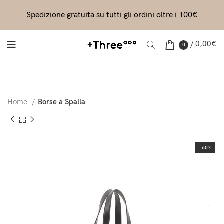
Spedizione gratuita su tutti gli ordini oltre i 100€
/
0,00
€
0
Home
Borse a Spalla
-60%