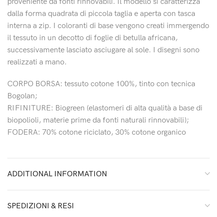
proveniente da fonti rinnovabili. Il modello si caratterizza
dalla forma quadrata di piccola taglia e aperta con tasca
interna a zip. I coloranti di base vengono creati immergendo
il tessuto in un decotto di foglie di betulla africana,
successivamente lasciato asciugare al sole. I disegni sono
realizzati a mano.
CORPO BORSA: tessuto cotone 100%, tinto con tecnica
Bogolan;
RIFINITURE: Biogreen (elastomeri di alta qualità a base di
biopolioli, materie prime da fonti naturali rinnovabili);
FODERA: 70% cotone riciclato, 30% cotone organico
ADDITIONAL INFORMATION
SPEDIZIONI & RESI