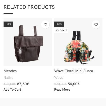
RELATED PRODUCTS
-50%
-80%
SOLD OUT
Mendes
Wave Floral Mini Juara
Native
Wave
87,50
€
54,00
€
175,00
€
270,00
€
Add To Cart
Read More