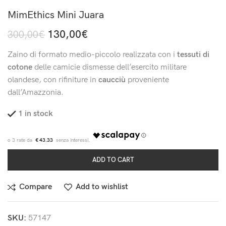
MimEthics Mini Juara
130,00
€
300,00
€
Zaino di formato medio-piccolo realizzata con i
tessuti di
cotone
delle camicie dismesse dell’esercito militare
olandese, con rifiniture in
caucciù
proveniente
dall’Amazzonia.
1 in stock
€ 43.33
ADD TO CART
Compare
Add to wishlist
SKU:
57147