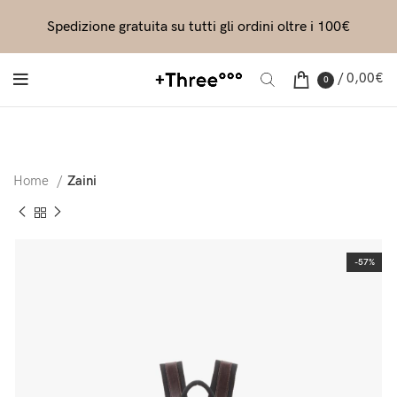
Spedizione gratuita su tutti gli ordini oltre i 100€
/
0,00
€
0
Home
Zaini
-57%