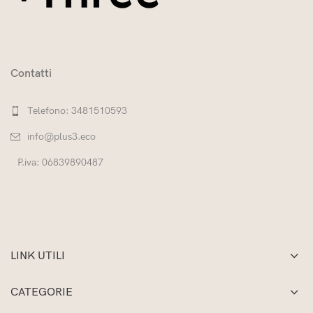
Contatti
Telefono: 3481510593
info@plus3.eco
P.iva: 06839890487
LINK UTILI
CATEGORIE