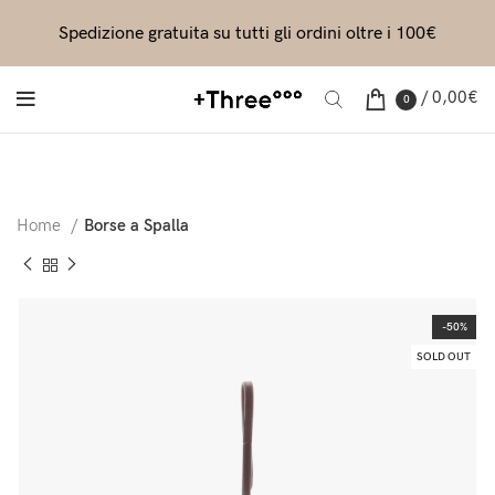
Spedizione gratuita su tutti gli ordini oltre i 100€
/
0,00
€
0
Home
Borse a Spalla
-50%
SOLD OUT