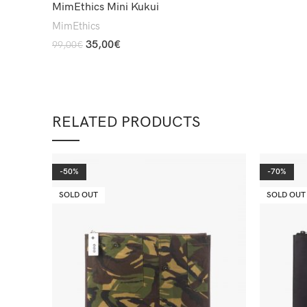
MimEthics Mini Kukui
MimEthics
35,00
€
99,00
€
Add To Cart
RELATED PRODUCTS
-50%
-70%
SOLD OUT
SOLD OUT