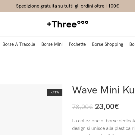
Spedizione gratuita su tutti gli ordini oltre i 100€
Borse A Tracolla
Borse Mini
Pochette
Borse Shopping
Bo
Wave Mini Ku
-71%
23,00
€
78,00
€
La collezione di borse dedicata
design si unisce alla plastica