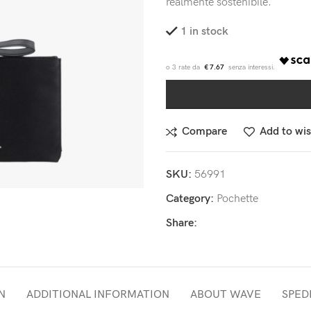
realmente sostenibile.
1 in stock
€ 7.67
Compare
Add to wis
SKU:
56991
Category:
Pochette
Share:
N
ADDITIONAL INFORMATION
ABOUT WAVE
SPEDI