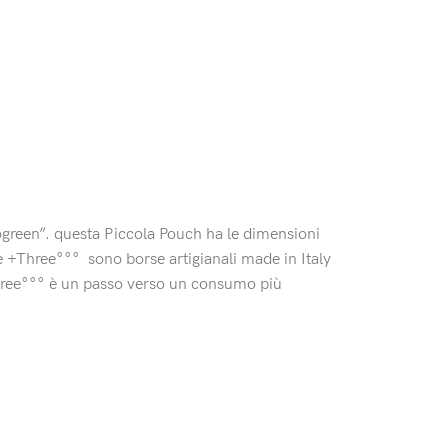
“biogreen”. questa Piccola Pouch ha le dimensioni
se +Three°°°
sono borse artigianali made in Italy
+Three°°° è un passo verso un consumo più