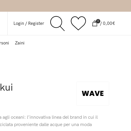
0
Login / Register
/
0,00
€
rsoni
Zaini
kui
 agli oceani: l’innovativa linea del brand in cui il
 riciclata proveniente dalle acque per una moda