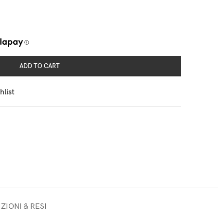
ADD TO CART
hlist
ZIONI & RESI