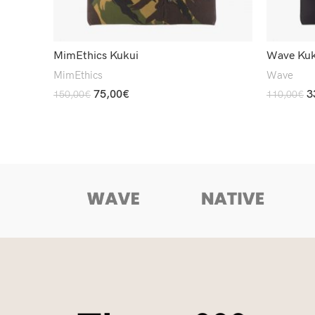
MimEthics Kukui
Wave Kuk
MimEthics
Wave
75,00
€
3
150,00
€
110,00
€
Read More
Read More
RA