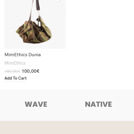
MimEthics Dunia
MimEthics
100,00
€
180,00
€
Add To Cart