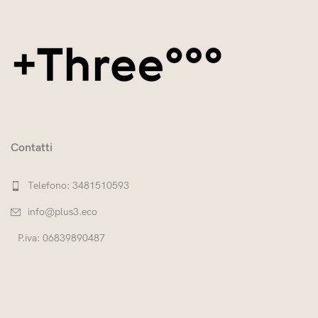
Contatti
Telefono: 3481510593
info@plus3.eco
P.iva: 06839890487