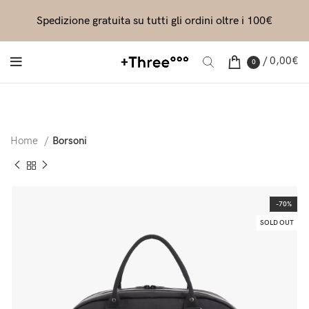
Spedizione gratuita su tutti gli ordini oltre i 100€
/
0,00
€
0
Home
Borsoni
-70%
SOLD OUT