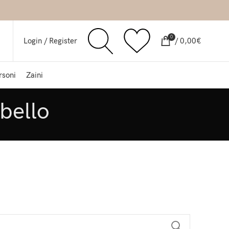
0
Login / Register
/
0,00
€
rsoni
Zaini
bello