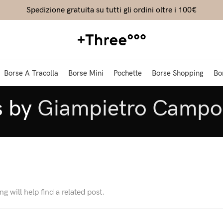
Spedizione gratuita su tutti gli ordini oltre i 100€
Borse A Tracolla
Borse Mini
Pochette
Borse Shopping
Bo
s by
Giampietro Campo
g will help find a related post.