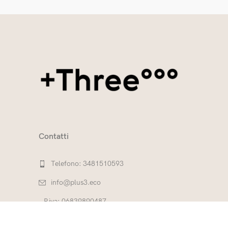
Contatti
Telefono: 3481510593
info@plus3.eco
P.iva: 06839890487