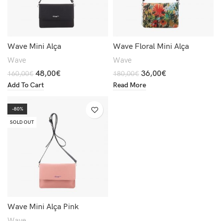
Wave Mini Alça
Wave Floral Mini Alça
Wave
Wave
48,00
€
36,00
€
160,00
€
180,00
€
Add To Cart
Read More
-80%
SOLD OUT
Wave Mini Alça Pink
Wave