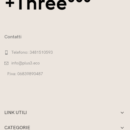
Contatti
Telefono: 3481510593
info@plus3.eco
P.iva: 06839890487
LINK UTILI
CATEGORIE