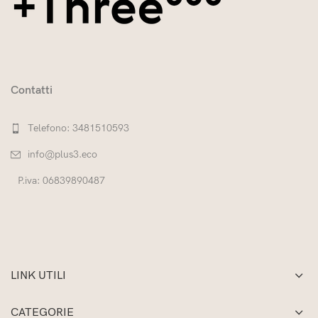
Contatti
Telefono: 3481510593
info@plus3.eco
P.iva: 06839890487
LINK UTILI
CATEGORIE