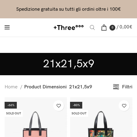
Spedizione gratuita su tutti gli ordini oltre i 100€
/
0,00
€
0
21x21,5x9
Filtri
Home
Product Dimensioni
21x21,5x9
-66%
-80%
SOLD OUT
SOLD OUT