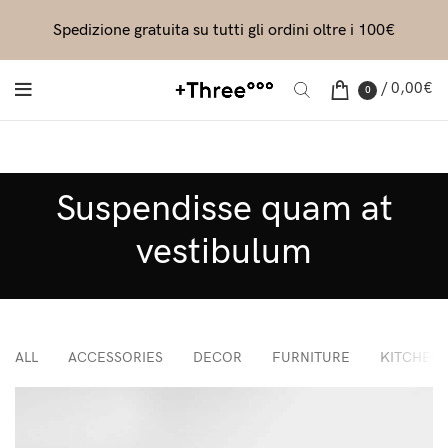
Spedizione gratuita su tutti gli ordini oltre i 100€
/
0,00
€
0
Suspendisse quam at
vestibulum
ALL
ACCESSORIES
DECOR
FURNITURE
KITCHEN