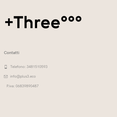
Contatti
Telefono: 3481510593
info@plus3.eco
P.iva: 06839890487