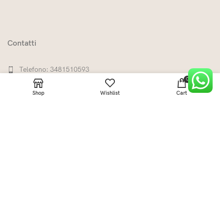
Contatti
Telefono: 3481510593
0
info@plus3.eco
Shop
Wishlist
Cart
P.iva: 06839890487
LINK UTILI
CATEGORIE