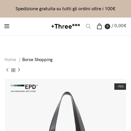
Spedizione gratuita su tutti gli ordini oltre i 100€
/
0,00
€
0
Home
Borse Shopping
-70%