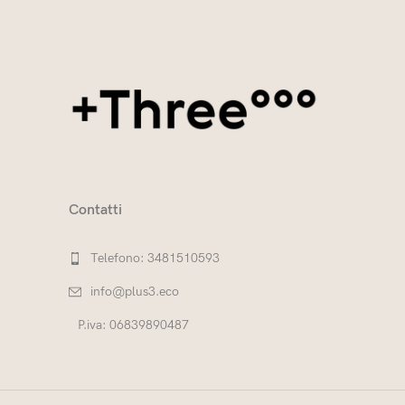
Contatti
Telefono: 3481510593
info@plus3.eco
P.iva: 06839890487