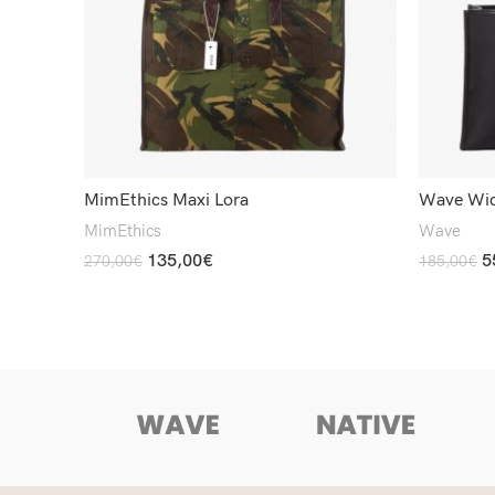
MimEthics Maxi Lora
Wave Wid
MimEthics
Wave
135,00
€
5
270,00
€
185,00
€
Read More
Add To Car
RA