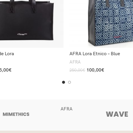
e Lora
AFRA Lora Etnico – Blue
AFRA
5,00
€
100,00
€
250,00
€
t
Add To Cart
AFRA