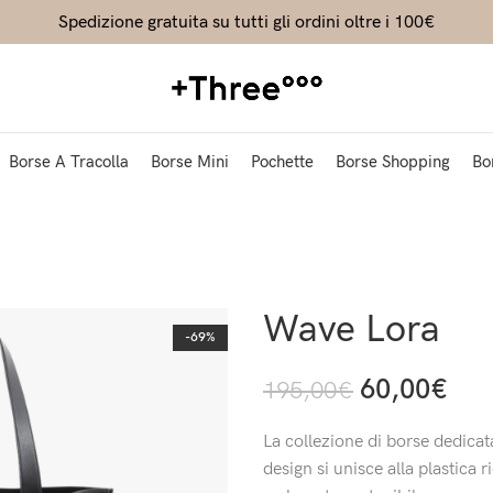
Spedizione gratuita su tutti gli ordini oltre i 100€
Borse A Tracolla
Borse Mini
Pochette
Borse Shopping
Bo
Wave Lora
-69%
60,00
€
195,00
€
La collezione di borse dedicata
design si unisce alla plastica