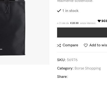
realmente sostenibile.
1 in stock
€ 20.00
Compare
Add to wis
SKU:
56976
Category:
Borse Shopping
Share: