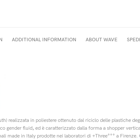
N
ADDITIONAL INFORMATION
ABOUT WAVE
SPEDI
 realizzata in poliestere ottenuto dal riciclo delle plastiche degli
ico gender fluid
,
ed è caratterizzato dalla forma a shopper vertica
nali made in Italy prodotte nei laboratori di +Three°°° a Firenze.