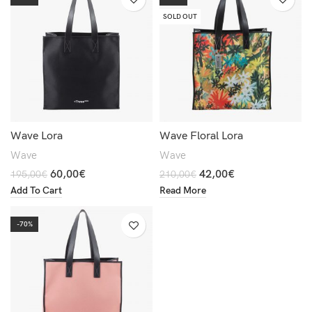
SOLD OUT
Wave Lora
Wave Floral Lora
Wave
Wave
60,00
€
42,00
€
195,00
€
210,00
€
Add To Cart
Read More
-70%