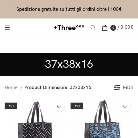
Spedizione gratuita su tutti gli ordini oltre i 100€
/
0,00
€
0
37x38x16
Filtri
Home
Product Dimensioni
37x38x16
-60%
-60%