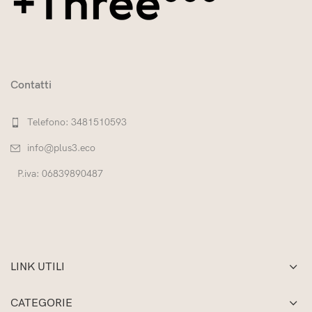
Contatti
Telefono: 3481510593
info@plus3.eco
P.iva: 06839890487
LINK UTILI
CATEGORIE