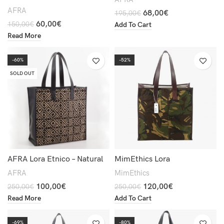
AFRA
68,00
€
195,00
€
60,00
€
150,00
€
Add To Cart
Read More
-60%
-52%
SOLD OUT
AFRA Lora Etnico – Natural
MimEthics Lora
AFRA
MimEthics
100,00
€
120,00
€
250,00
€
250,00
€
Read More
Add To Cart
-69%
-80%